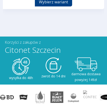
Wybierz wariant
Korzyści z zakupów z
Citonet Szczecin
darmowa dostawa
zwrot do 14 dni
wysyłka do 48h
powyżej 149zł