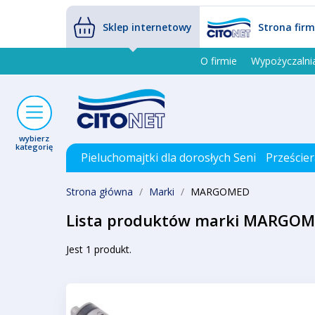
Sklep internetowy
Strona fir
O firmie
Wypożyczalni
wybierz
kategorię
Pieluchomajtki dla dorosłych Seni
Prześcier
Strona główna
Marki
MARGOMED
Lista produktów marki MARGO
Jest 1 produkt.