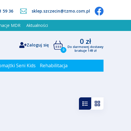
1 59 36
sklep.szczecin@tzmo.com.pl
rmacje MDR
Aktualności
0 zł
Zaloguj się
Do darmowej dostawy
0
brakuje 149 zł
omajtki Seni Kids
Rehabilitacja