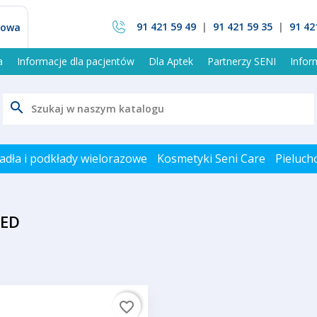
91 421 59 49
|
91 421 59 35
|
91 42
mowa
a
Informacje dla pacjentów
Dla Aptek
Partnerzy SENI
Info
search
adła i podkłady wielorazowe
Kosmetyki Seni Care
Pieluch
MED
favorite_border