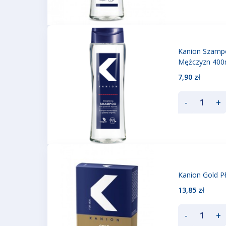
Kanion Szamp
Mężczyzn 400
7,90 zł
-
+
Kanion Gold P
13,85 zł
-
+