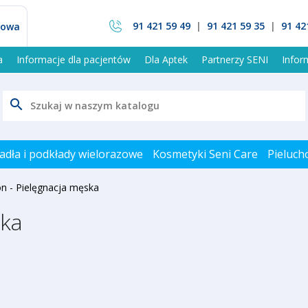
91 421 59 49
|
91 421 59 35
|
91 42
mowa
a
Informacje dla pacjentów
Dla Aptek
Partnerzy SENI
Info
search
adła i podkłady wielorazowe
Kosmetyki Seni Care
Pieluch
n - Pielęgnacja męska
ska