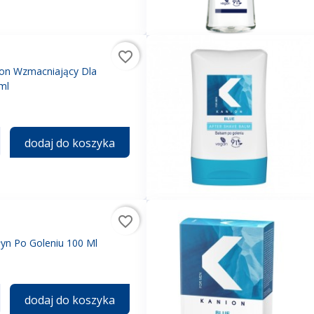
favorite_border
on Wzmacniający Dla
ml
dodaj do koszyka
favorite_border
łyn Po Goleniu 100 Ml
dodaj do koszyka