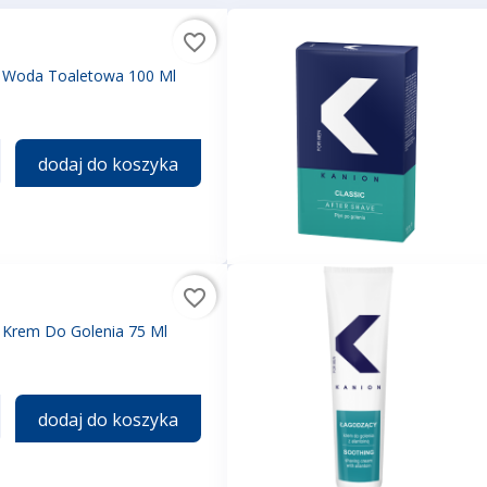
favorite_border
c Woda Toaletowa 100 Ml
dodaj do koszyka
favorite_border
c Krem Do Golenia 75 Ml
dodaj do koszyka