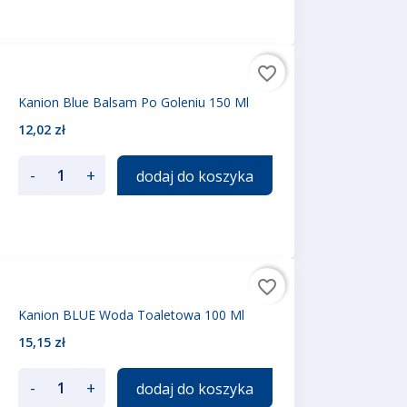
favorite_border
Kanion Blue Balsam Po Goleniu 150 Ml
12,02 zł
-
+
dodaj do koszyka
favorite_border
Kanion BLUE Woda Toaletowa 100 Ml
15,15 zł
-
+
dodaj do koszyka