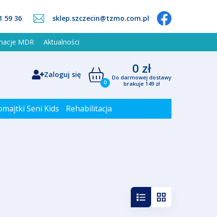
1 59 36
sklep.szczecin@tzmo.com.pl
rmacje MDR
Aktualności
0 zł
Zaloguj się
Do darmowej dostawy
0
brakuje 149 zł
omajtki Seni Kids
Rehabilitacja