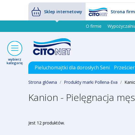
Sklep internetowy
Strona fir
O firmie
Wypożyczalni
wybierz
kategorię
Pieluchomajtki dla dorosłych Seni
Prześcier
Strona główna
Produkty marki Pollena-Eva
Kanio
Kanion - Pielęgnacja mę
Jest 12 produktów.