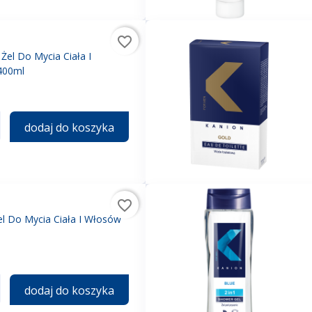
favorite_border
 Żel Do Mycia Ciała I
400ml
dodaj do koszyka
favorite_border
el Do Mycia Ciała I Włosów
dodaj do koszyka