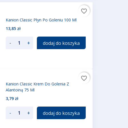
favorite_border
Kanion Classic Płyn Po Goleniu 100 Ml
13,85 zł
-
+
dodaj do koszyka
favorite_border
Kanion Classic Krem Do Golenia Z
Alantoiną 75 Ml
3,79 zł
-
+
dodaj do koszyka