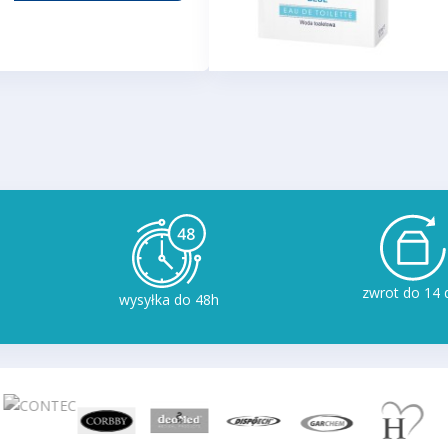
zwrot do 14 
wysyłka do 48h