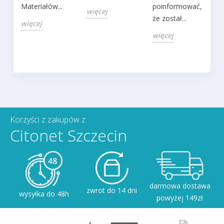
Materiałów...
poinformować,
więcej
że został...
więcej
więcej
Korzyści z zakupów z
Citonet Szczecin
darmowa dostawa
zwrot do 14 dni
wysyłka do 48h
powyżej 149zł