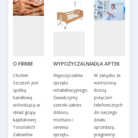
O FIRMIE
WYPOŻYCZALNIA
DLA APTEK
P
S
CitoNet
Wypożyczalnia
W związku ze
P
Szczecin jest
sprzętu
wzmożoną
spółką
rehabilitacyjnego.
ilością
w
handlową
Świadczymy
połączeń
wchodzącą w
szeroki zakres
telefonicznych
a
skład grupy
doboru,
do naszego
kapitałowej
montażu i
działu
Toruńskich
serwisu
sprzedaży,
Zakładów
sprzętu...
pragniemy