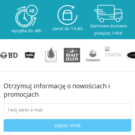
darmowa dostawa
zwrot do 14 dni
wysyłka do 48h
powyżej 149zł
Otrzymuj informację o nowościach i
promocjach