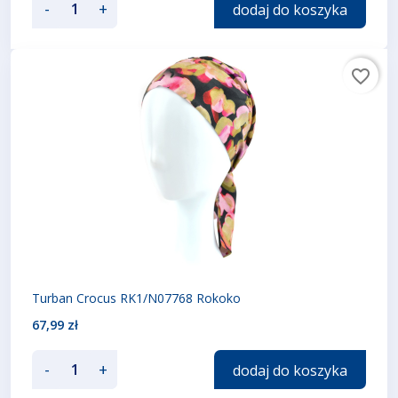
-
+
dodaj do koszyka
favorite_border
Turban Crocus RK1/N07768 Rokoko
67,99 zł
-
+
dodaj do koszyka