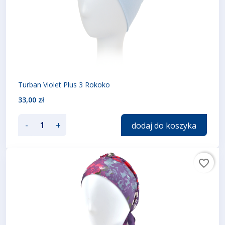
Turban Violet Plus 3 Rokoko
33,00 zł
-
+
dodaj do koszyka
favorite_border