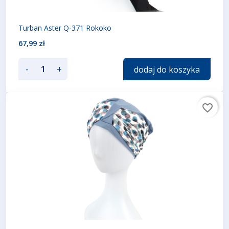
Turban Aster Q-371 Rokoko
67,99 zł
-
+
dodaj do koszyka
favorite_border