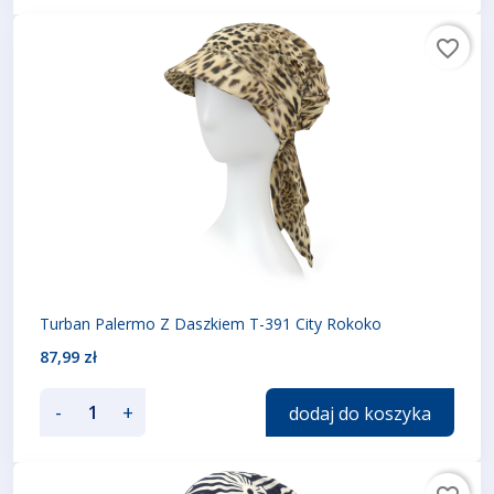
favorite_border
Turban Palermo Z Daszkiem T-391 City Rokoko
87,99 zł
-
+
dodaj do koszyka