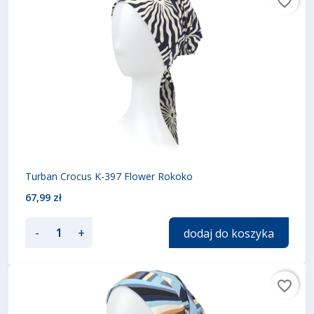
favorite_border
Turban Crocus K-397 Flower Rokoko
67,99 zł
-
+
dodaj do koszyka
favorite_border