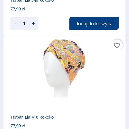
Turban Ela 349 Rokoko
77,99 zł
-
+
dodaj do koszyka
favorite_border
Turban Ela 410 Rokoko
77,99 zł