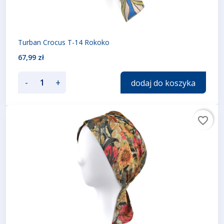
Turban Crocus T-14 Rokoko
67,99 zł
-
+
dodaj do koszyka
favorite_border