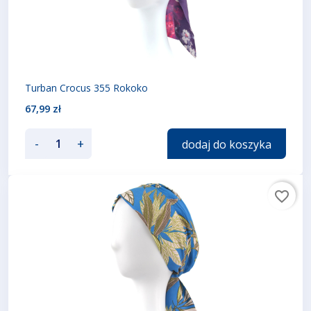
Turban Crocus 355 Rokoko
67,99 zł
-
+
dodaj do koszyka
favorite_border