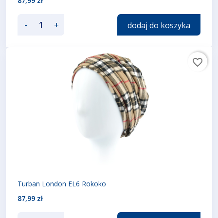
87,99 zł
-
+
dodaj do koszyka
favorite_border
Turban London EL6 Rokoko
87,99 zł