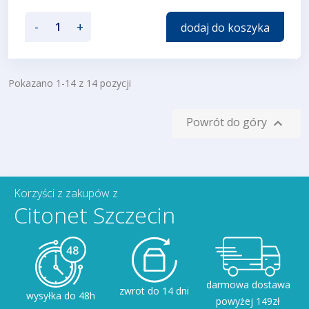
-
+
dodaj do koszyka
Pokazano 1-14 z 14 pozycji
Powrót do góry

Korzyści z zakupów z
Citonet Szczecin
darmowa dostawa
zwrot do 14 dni
wysyłka do 48h
powyżej 149zł