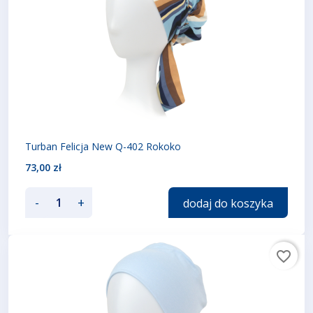
Turban Felicja New Q-402 Rokoko
73,00 zł
-
+
dodaj do koszyka
favorite_border