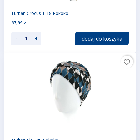
Turban Crocus T-18 Rokoko
67,99 zł
-
+
dodaj do koszyka
favorite_border