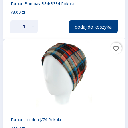
Turban Bombay B84/B334 Rokoko
73,00 zł
-
+
dodaj do koszyka
favorite_border
Turban London J/74 Rokoko