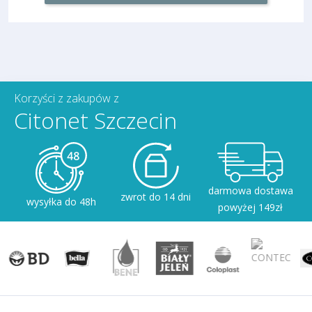
Korzyści z zakupów z
Citonet Szczecin
darmowa dostawa
zwrot do 14 dni
wysyłka do 48h
powyżej 149zł