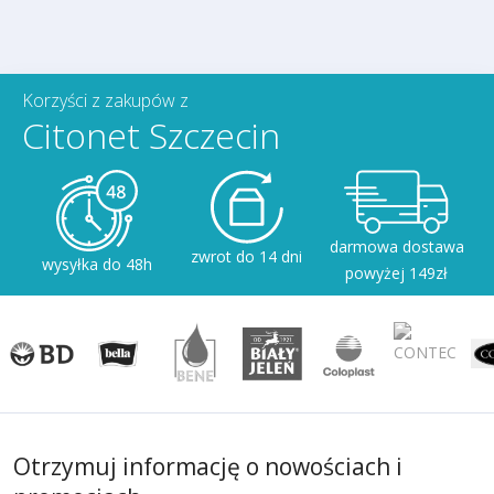
Korzyści z zakupów z
Citonet Szczecin
darmowa dostawa
zwrot do 14 dni
wysyłka do 48h
powyżej 149zł
Otrzymuj informację o nowościach i