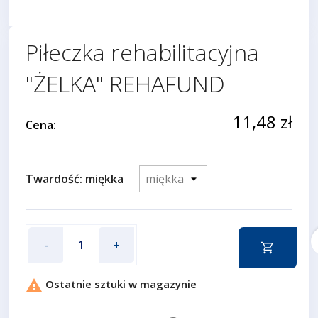
Piłeczka rehabilitacyjna
"ŻELKA" REHAFUND
11,48 zł
Cena:
Twardość: miękka
f
-
+

Ostatnie sztuki w magazynie