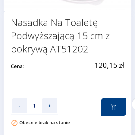
Nasadka Na Toaletę
Podwyższającą 15 cm z
pokrywą AT51202
120,15 zł
Cena:
f
-
+

Obecnie brak na stanie