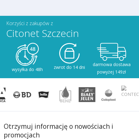
Korzyści z zakupów z
Citonet Szczecin
darmowa dostawa
zwrot do 14 dni
wysyłka do 48h
powyżej 149zł
Otrzymuj informację o nowościach i
promocjach