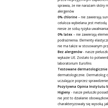
sprawia, że nie narażam skóry m
alergenów
0% chlorine
– nie zawierają su
celuloza wybielana jest metodą 
niesie ze sobą ryzyka uwalnian
0% latex
– nie zawierają elem
podrażnienia. Elementy elastyc
nie ma także w stosowanym prz
Bez alergenów
- nasze pielusz
wykazie UE. Zostało to potwie
laboratorium Eurofins
Testowane dermatologicznie
dermatologicznie. Dermatolog oc
uczulające poprzez sprawdzenie 
Pozytywna Opinia Instytutu 
Higieny
- nasze pieluszki posiad
nie jest to działanie obowiązko
charakteryzowały się wysoką ja