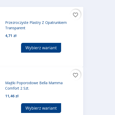
favorite_border
Przezroczyste Plastry Z Opatrunkiem
Transparent
4,71 zł
Wybierz wariant
favorite_border
Majtki Poporodowe Bella Mamma
Comfort 2 Szt.
11,46 zł
Wybierz wariant