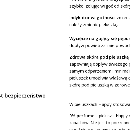
szybko izolując wilgoć od skór
Indykator wilgotności
zmienia
należy zmienić pieluszkę.
Wycięcie na gojący się pępu
dopływ powietrza i nie powod
Zdrowa skóra pod pieluszką
zapewniają dopływ świeżego p
samym odparzeniom i minimali
pieluszek umożliwia właściwą 
skórę pod pieluszką w zdrowej
st bezpieczeństwo
W pieluszkach Happy stosowan
0% perfume
– pieluszki Happy
zapachów. Nie jest to potrzebne
przed nieprzyjemnym zapachem 