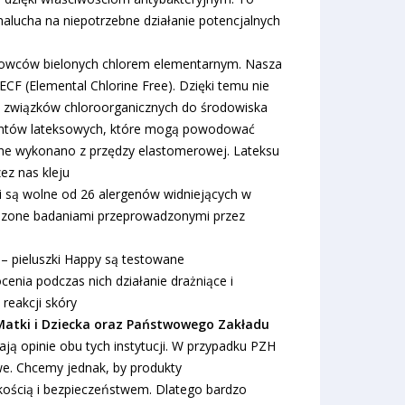
alucha na niepotrzebne działanie potencjalnych
rowców bielonych chlorem elementarnym. Nasza
ECF (Elemental Chlorine Free). Dzięki temu nie
ia związków chloroorganicznych do środowiska
entów lateksowych, które mogą powodować
zne wykonano z przędzy elastomerowej. Lateksu
ez nas kleju
ki są wolne od 26 alergenów widniejących w
rdzone badaniami przeprowadzonymi przez
– pieluszki Happy są testowane
enia podczas nich działanie drażniące i
reakcji skóry
Matki i Dziecka oraz Państwowego Zakładu
ają opinie obu tych instytucji. W przypadku PZH
we. Chcemy jednak, by produkty
kością i bezpieczeństwem. Dlatego bardzo