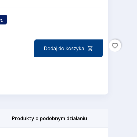
t.
favorite_border
Dodaj do koszyka
Produkty o podobnym działaniu