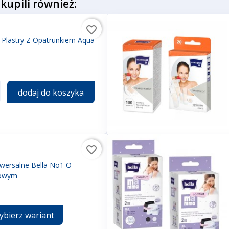
 kupili również:
favorite_border
Plastry Z Opatrunkiem Aqua
dodaj do koszyka
favorite_border
iwersalne Bella No1 O
towym
ybierz wariant