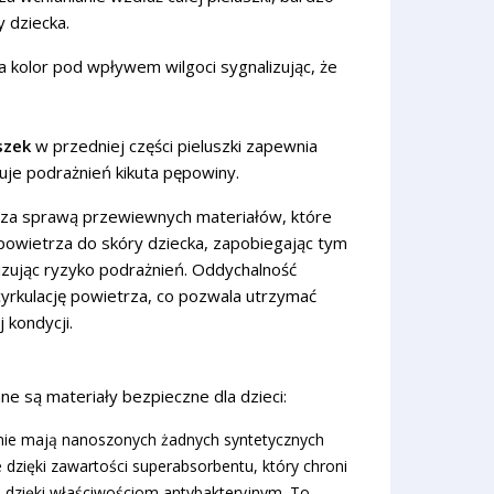
y dziecka.
 kolor pod wpływem wilgoci sygnalizując, że
szek
w przedniej części pieluszki zapewnia
uje podrażnień kikuta pępowiny.
za sprawą przewiewnych materiałów, które
owietrza do skóry dziecka, zapobiegając tym
zując ryzyko podrażnień. Oddychalność
cyrkulację powietrza, co pozwala utrzymać
 kondycji.
e są materiały bezpieczne dla dzieci:
 nie mają nanoszonych żadnych syntetycznych
 dzięki zawartości superabsorbentu, który chroni
dzięki właściwościom antybakteryjnym. To