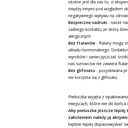
istotne jest dla nas to, iż ekspe
między innymi pod względem skła
negatywnego wpływu na zdrowi
Bezpieczne nadruki
- nasze na
żadnego kontaktu ze skórą dziec
alergicznych
Bez ftalanów
- ftalany mogą s
układu hormonalnego. Dodatkow
wyrobów i zanieczyszczać środ
nas surowców nie zawiera ftala
Bez glifosatu
- pozyskiwana prz
nie korzysta się z glifosatu
Pieluszka wyjęta z opakowania
miejscach, które nie do końca
Aby pieluszka jeszcze lepiej 
założeniem należy ją aktyw
będzie lepiej dopasowywać się