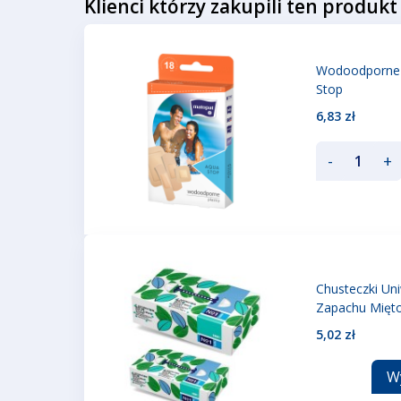
Klienci którzy zakupili ten produkt
Wodoodporne 
Stop
6,83 zł
-
+
Chusteczki Un
Zapachu Mię
5,02 zł
W