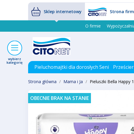
Sklep internetowy
Strona fir
O firmie
Wypożyczalni
wybierz
kategorię
Pieluchomajtki dla dorosłych Seni
Prześcier
Strona główna
Mama i Ja
Pieluszki Bella Happy
OBECNIE BRAK NA STANIE