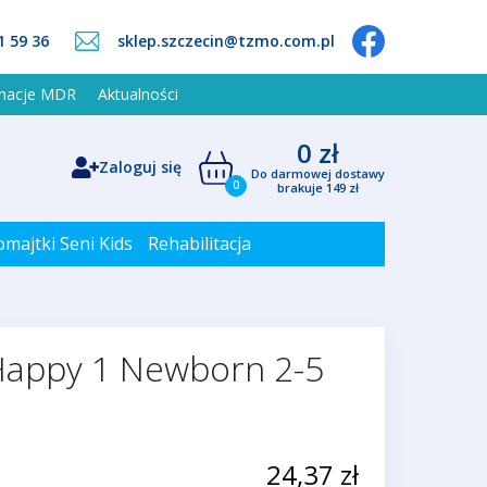
1 59 36
sklep.szczecin@tzmo.com.pl
rmacje MDR
Aktualności
0 zł
Zaloguj się
Do darmowej dostawy
0
brakuje 149 zł
omajtki Seni Kids
Rehabilitacja
 Happy 1 Newborn 2-5
24,37 zł