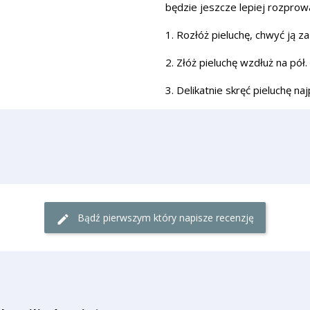
będzie jeszcze lepiej rozprow
1. Rozłóż pieluchę, chwyć ją za
2. Złóż pieluchę wzdłuż na pół.
3. Delikatnie skręć pieluchę na
Bądź pierwszym który napisze recenzję