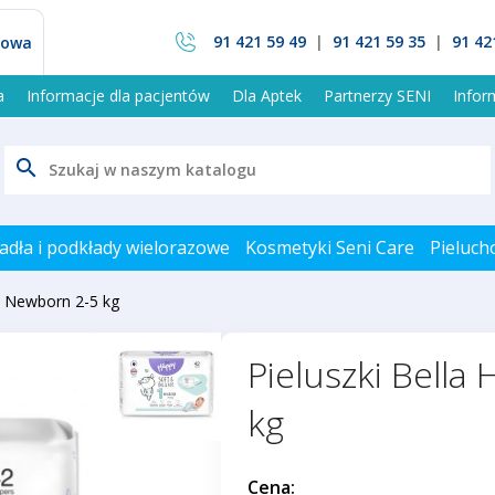
91 421 59 49
|
91 421 59 35
|
91 42
mowa
a
Informacje dla pacjentów
Dla Aptek
Partnerzy SENI
Info
search
adła i podkłady wielorazowe
Kosmetyki Seni Care
Pieluch
 1 Newborn 2-5 kg
Pieluszki Bella
kg
Cena: