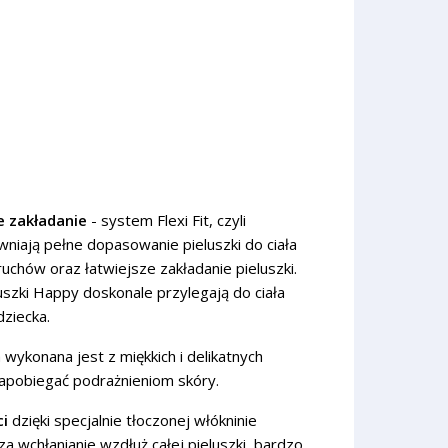
e zakładanie
- system Flexi Fit, czyli
wniają pełne dopasowanie pieluszki do ciała
chów oraz łatwiejsze zakładanie pieluszki.
luszki Happy doskonale przylegają do ciała
dziecka.
 wykonana jest z miękkich i delikatnych
apobiegać podrażnieniom skóry.
i
dzięki specjalnie tłoczonej włókninie
a wchłanianie wzdłuż całej pieluszki, bardzo