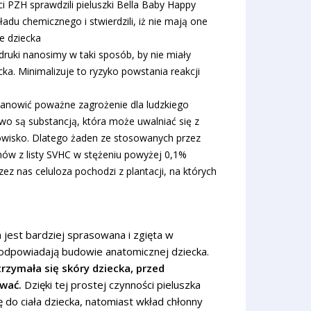
rci PZH sprawdzili pieluszki Bella Baby Happy
du chemicznego i stwierdzili, iż nie mają one
e dziecka
druki nanosimy w taki sposób, by nie miały
ka. Minimalizuje to ryzyko powstania reakcji
tanowić poważne zagrożenie dla ludzkiego
o są substancją, która może uwalniać się z
owisko. Dlatego żaden ze stosowanych przez
nów z listy SVHC w stężeniu powyżej 0,1%
ez nas celuloza pochodzi z plantacji, na których
 jest bardziej sprasowana i zgięta w
 odpowiadają budowie anatomicznej dziecka.
trzymała się skóry dziecka, przed
ować.
Dzięki tej prostej czynności pieluszka
 do ciała dziecka, natomiast wkład chłonny