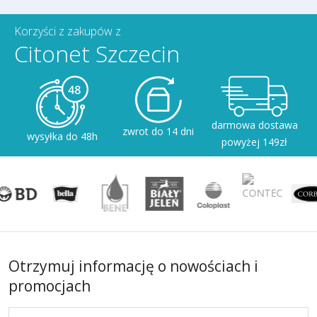
Korzyści z zakupów z
Citonet Szczecin
darmowa dostawa
zwrot do 14 dni
wysyłka do 48h
powyżej 149zł
Otrzymuj informację o nowościach i
promocjach