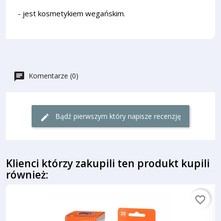
- jest kosmetykiem wegańskim.
Komentarze (0)
Bądź pierwszym który napisze recenzję
Klienci którzy zakupili ten produkt kupili
również:
favorite_border