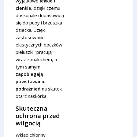
wyjątkowo
lekkie i
cienkie
, dzięki czemu
doskonale dopasowują
się do pupy i brzuszka
dziecka. Dzięki
zastosowaniu
elastycznych boczków
pieluszki "pracują"
wraz z maluchem, a
tym samym
zapobiegają
powstawaniu
podrażnień
na skutek
otarć naskórka.
Skuteczna
ochrona przed
wilgocią
Wkład chłonny