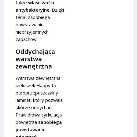
także
właściwości
antybakteryjne
. Dzięki
temu zapobiega
powstawaniu
nieprzyjemnych
zapachów.
Oddychająca
warstwa
zewnętrzna
Warstwa zewnętrzna
pieluszek Happy to
paroprzepuszczalny
laminat, który pozwala
skórze oddychać.
Prawidłowa cyrkulacja
powietrza
zapobiega
powstawaniu
odparzeń