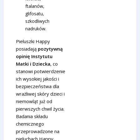
ftalanów,
glifosatu,
szkodliwych
nadruków.
Pieluszki Happy
posiadają
pozytywną
opinię Instytutu
Matki i Dziecka
, co
stanowi potwierdzenie
ich wysokiej jakości i
bezpieczeństwa dla
wrażliwej skóry dzieci i
niemowląt już od
pierwszych chwil życia.
Badania składu
chemicznego
przeprowadzone na
pieluchach Happy