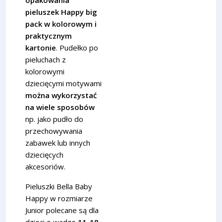
pieluszek Happy big
pack w kolorowym i
praktycznym
kartonie
. Pudełko po
pieluchach z
kolorowymi
dziecięcymi motywami
można wykorzystać
na wiele sposobów
np. jako pudło do
przechowywania
zabawek lub innych
dziecięcych
akcesoriów.
Pieluszki Bella Baby
Happy w rozmiarze
Junior polecane są dla
dzieci o wadze
11-18