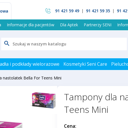
91 421 59 49
|
91 421 59 35
|
91 42
mowa
a
Informacje dla pacjentów
Dla Aptek
Partnerzy SENI
Info
search
adła i podkłady wielorazowe
Kosmetyki Seni Care
Pieluch
 nastolatek Bella For Teens Mini
Tampony dla na
Teens Mini
Cena: