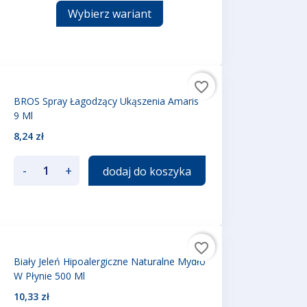
Wybierz wariant
favorite_border
BROS Spray Łagodzący Ukąszenia Amaris
9 Ml
8,24 zł
-
+
dodaj do koszyka
favorite_border
Biały Jeleń Hipoalergiczne Naturalne Mydło
W Płynie 500 Ml
10,33 zł