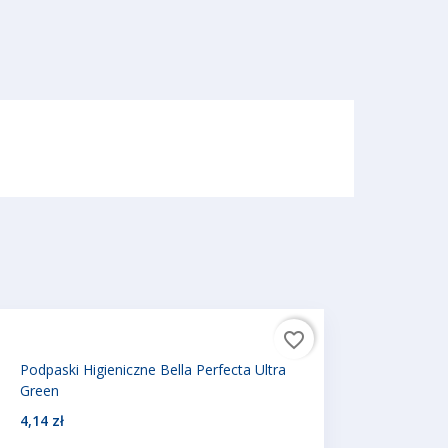
favorite_border
Podpaski Higieniczne Bella Perfecta Ultra
Green
4,14 zł