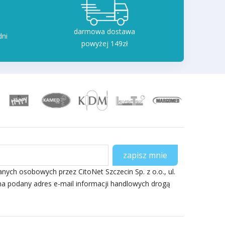
darmowa dostawa
dni
powyżej 149zł
ch osobowych przez CitoNet Szczecin Sp. z o.o., ul.
na podany adres e-mail informacji handlowych drogą