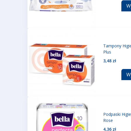
W
Tampony Higie
Plus
3,48 zł
W
Podpaski Higie
Rose
4,36 zł