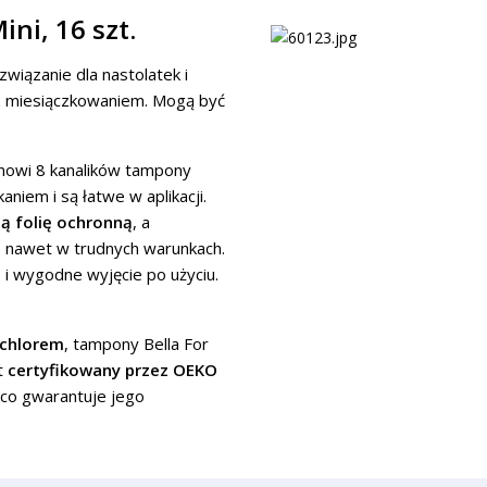
ni, 16 szt.
związanie dla nastolatek i
z miesiączkowaniem. Mogą być
mowi 8 kanalików tampony
niem i są łatwe w aplikacji.
ną folię ochronną
, a
e nawet w trudnych warunkach.
 i wygodne wyjęcie po użyciu.
 chlorem
, tampony Bella For
t
certyfikowany przez OEKO
 co gwarantuje jego