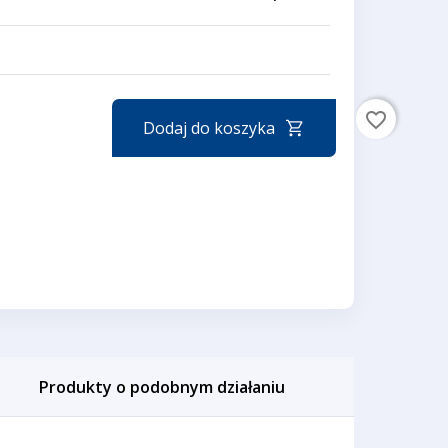
favorite_border
Dodaj do koszyka
Produkty o podobnym działaniu