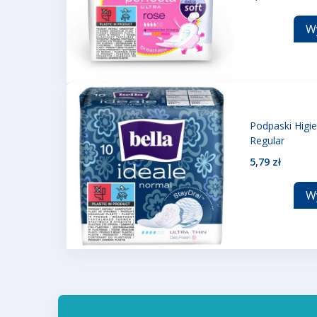
W
Podpaski Higie
Regular
5,79 zł
W