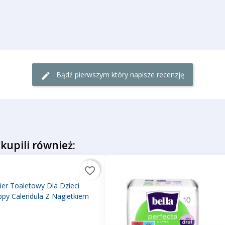
Bądź pierwszym który napisze recenzję
 kupili również:
favorite_border
ier Toaletowy Dla Dzieci
ppy Calendula Z Nagietkiem