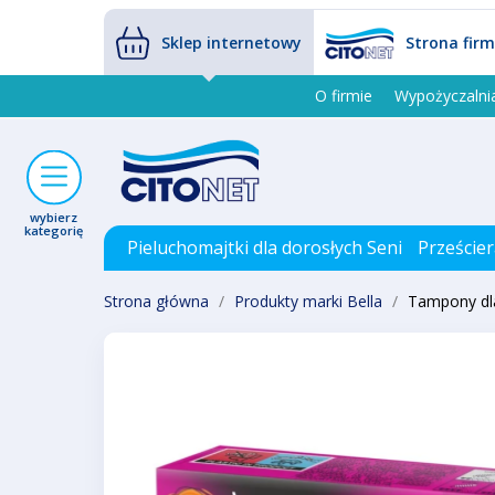
Sklep internetowy
Strona fir
O firmie
Wypożyczalni
wybierz
kategorię
Pieluchomajtki dla dorosłych Seni
Prześcier
Strona główna
Produkty marki Bella
Tampony dla