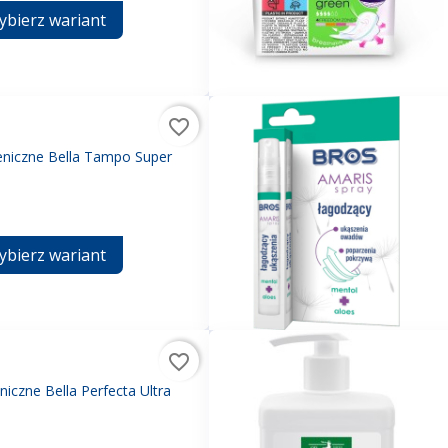
ybierz wariant
favorite_border
niczne Bella Tampo Super
ybierz wariant
favorite_border
niczne Bella Perfecta Ultra