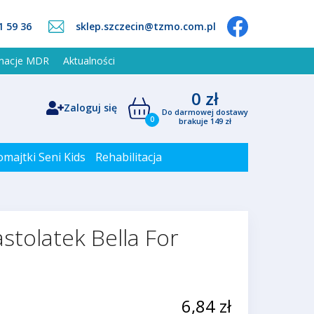
1 59 36
sklep.szczecin@tzmo.com.pl
rmacje MDR
Aktualności
0 zł
Zaloguj się
Do darmowej dostawy
0
brakuje 149 zł
omajtki Seni Kids
Rehabilitacja
stolatek Bella For
6,84 zł