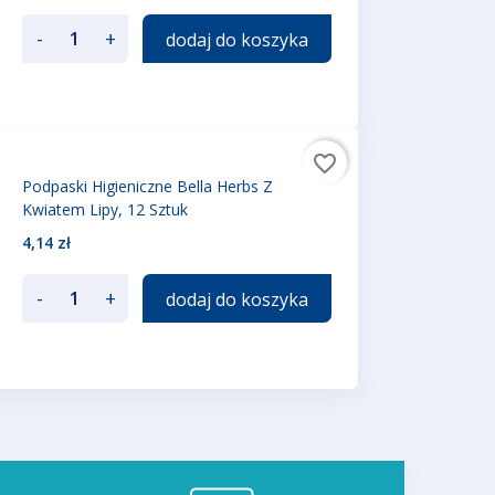
-
+
dodaj do koszyka
favorite_border
Podpaski Higieniczne Bella Herbs Z
Kwiatem Lipy, 12 Sztuk
4,14 zł
-
+
dodaj do koszyka