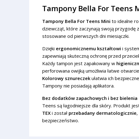
Tampony Bella For Teens Mi
Tampony Bella For Teens Mini
to idealne ro
dziewcząt, które zaczynają swoją przygodę 
stosowane od pierwszych dni miesiączki.
Dzięki
ergonomicznemu kształtowi
i syste
zapewniają skuteczną ochronę przed przecieka
Każdy tampon jest zapakowany w
higienicz
perforowana owijką umożliwia łatwe otwarci
Kolorowy sznureczek
ułatwia ich bezpieczne
Tampony nie posiadają aplikatora.
Bez dodatków zapachowych i bez bielenia
Teens są łagodniejsze dla skóry. Produkt jes
TEX
i został
przebadany dermatologicznie
,
bezpieczeństwo.