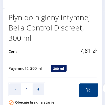
Płyn do higieny intymnej
Bella Control Discreet,
300 ml
7,81 zł
Cena:
Pojemność: 300 ml
300 ml
f
-
+

Obecnie brak na stanie