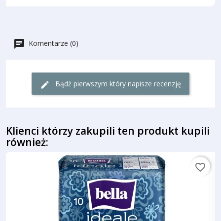
Komentarze (0)
Bądź pierwszym który napisze recenzję
Klienci którzy zakupili ten produkt kupili
również:
favorite_border